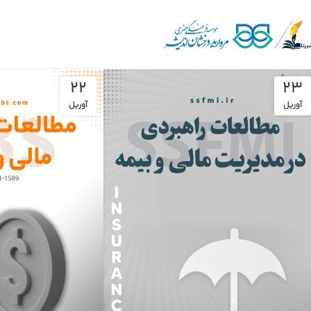
22
23
آوریل
آوریل